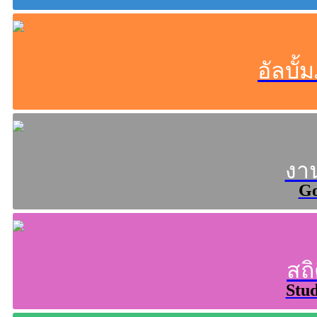
อัลบั
งา
Go
สถิ
Stud