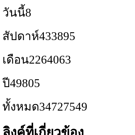
วันนี้
8
สัปดาห์
433895
เดือน
2264063
ปี
49805
ทั้งหมด
34727549
ลิงค์ที่เกี่ยวข้อง