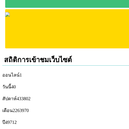
สถิติการเข้าชมเว็บไซต์
ออนไลน์
1
วันนี้
40
สัปดาห์
433802
เดือน
2263970
ปี
49712